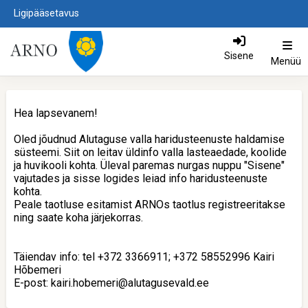
Ligipääsetavus
Sisene
Menüü
Hea lapsevanem!
Oled jõudnud Alutaguse valla haridusteenuste haldamise
süsteemi. Siit on leitav üldinfo valla lasteaedade, koolide
ja huvikooli kohta. Üleval paremas nurgas nuppu "Sisene"
vajutades ja sisse logides leiad info haridusteenuste
kohta.
Peale taotluse esitamist ARNOs taotlus registreeritakse
ning saate koha järjekorras.
Täiendav info: tel +372 3366911; +372 58552996 Kairi
Hõbemeri
E-post: kairi.hobemeri@alutagusevald.ee