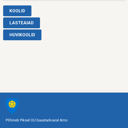
Põhineb Piksel OÜ baastarkvaral
Arno